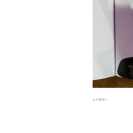
お仕事
(
81
)