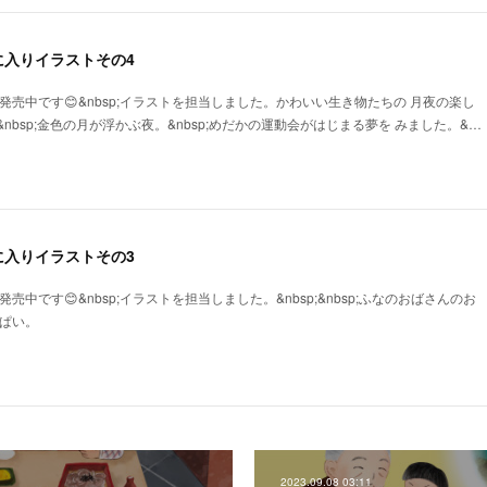
に入りイラストその4
発売中です😊&nbsp;イラストを担当しました。かわいい生き物たちの 月夜の楽し
nbsp;金色の月が浮かぶ夜。&nbsp;めだかの運動会がはじまる夢を みました。&…
に入りイラストその3
売中です😊&nbsp;イラストを担当しました。&nbsp;&nbsp;ふなのおばさんのお
っぱい。
2023.09.08 03:11