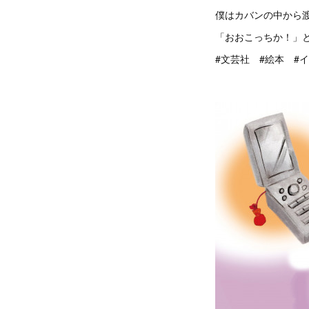
僕はカバンの中から
「おおこっちか！」
#文芸社 #絵本 #イラスト #