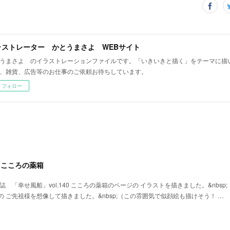
ラストレーター かとうまさよ WEBサイト
うまさよ のイラストレーションファイルです。「いきいきと描く」をテーマに描い
、雑貨、広告等のお仕事のご依頼お待ちしています。
フォロー
0 こころの薬箱
 「幸せ風船」vol.140 こころの薬箱のページの イラストを描きました。&nbsp;
 ご先祖様を想像して描きました。&nbsp;（この雰囲気で似顔絵も描けそう！ …